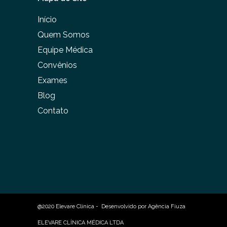
Início
Quem Somos
Equipe Médica
Convênios
Exames
Blog
Contato
@2020 Elevare Clínica - Desenvolvido por
Agência Fiuza
ELEVARE CLÍNICA MÉDICA LTDA