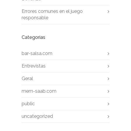
Errores comunes en el juego
responsable
Categorias
bar-salsa.com
Entrevistas
Geral
mem-saab.com
public
uncategorized