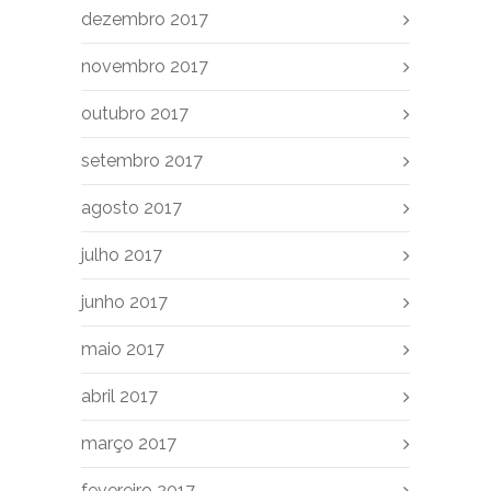
dezembro 2017
novembro 2017
outubro 2017
setembro 2017
agosto 2017
julho 2017
junho 2017
maio 2017
abril 2017
março 2017
fevereiro 2017