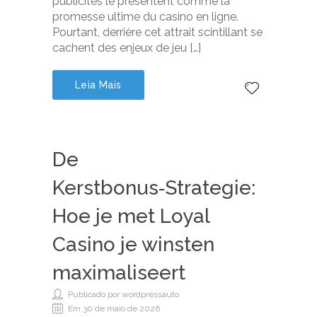
publicités le présentent comme la
promesse ultime du casino en ligne.
Pourtant, derrière cet attrait scintillant se
cachent des enjeux de jeu […]
Leia Mais
De
Kerstbonus‑Strategie:
Hoe je met Loyal
Casino je winsten
maximaliseert
Publicado por wordpressauto
Em 30 de maio de 2026