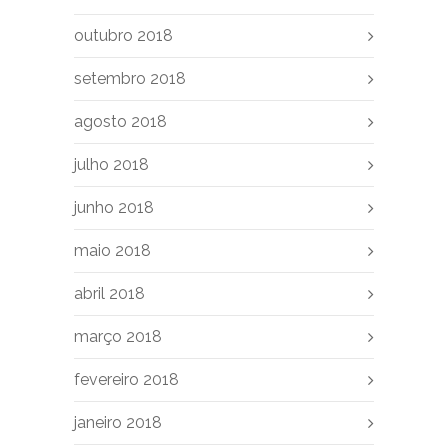
outubro 2018
setembro 2018
agosto 2018
julho 2018
junho 2018
maio 2018
abril 2018
março 2018
fevereiro 2018
janeiro 2018