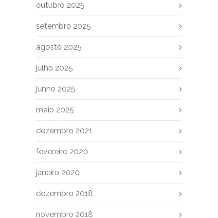
outubro 2025
setembro 2025
agosto 2025
julho 2025
junho 2025
maio 2025
dezembro 2021
fevereiro 2020
janeiro 2020
dezembro 2018
novembro 2018