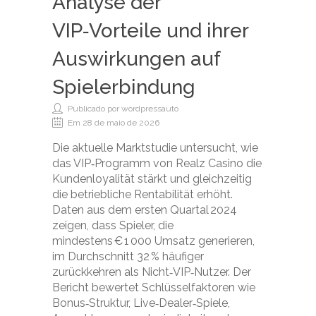
Analyse der
VIP‑Vorteile und ihrer
Auswirkungen auf
Spielerbindung
Publicado por wordpressauto
Em 28 de maio de 2026
Die aktuelle Marktstudie untersucht, wie
das VIP‑Programm von Realz Casino die
Kundenloyalität stärkt und gleichzeitig
die betriebliche Rentabilität erhöht.
Daten aus dem ersten Quartal 2024
zeigen, dass Spieler, die
mindestens € 1 000 Umsatz generieren,
im Durchschnitt 32 % häufiger
zurückkehren als Nicht‑VIP‑Nutzer. Der
Bericht bewertet Schlüsselfaktoren wie
Bonus‑Struktur, Live‑Dealer‑Spiele,