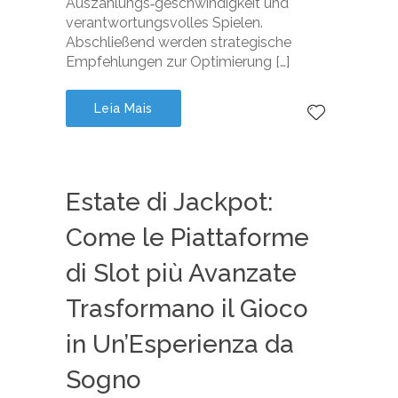
Auszahlungs‑geschwindigkeit und
verantwortungsvolles Spielen.
Abschließend werden strategische
Empfehlungen zur Optimierung […]
Leia Mais
Estate di Jackpot:
Come le Piattaforme
di Slot più Avanzate
Trasformano il Gioco
in Un’Esperienza da
Sogno