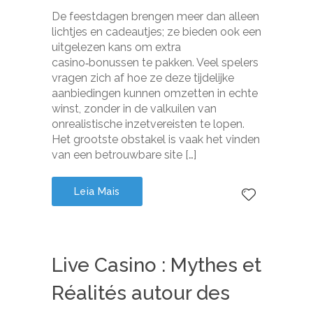
De feestdagen brengen meer dan alleen
lichtjes en cadeautjes; ze bieden ook een
uitgelezen kans om extra
casino‑bonussen te pakken. Veel spelers
vragen zich af hoe ze deze tijdelijke
aanbiedingen kunnen omzetten in echte
winst, zonder in de valkuilen van
onrealistische inzetvereisten te lopen.
Het grootste obstakel is vaak het vinden
van een betrouwbare site […]
Leia Mais
Live Casino : Mythes et
Réalités autour des