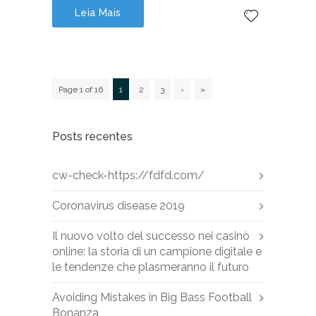
Leia Mais
Page 1 of 16
1
2
3
›
»
Posts recentes
cw-check-https://fdfd.com/
Coronavirus disease 2019
Il nuovo volto del successo nei casinò
online: la storia di un campione digitale e
le tendenze che plasmeranno il futuro
Avoiding Mistakes in Big Bass Football
Bonanza