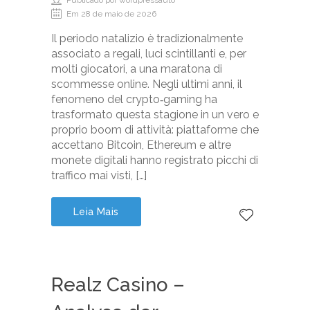
Publicado por wordpressauto
Em 28 de maio de 2026
Il periodo natalizio è tradizionalmente
associato a regali, luci scintillanti e, per
molti giocatori, a una maratona di
scommesse online. Negli ultimi anni, il
fenomeno del crypto‑gaming ha
trasformato questa stagione in un vero e
proprio boom di attività: piattaforme che
accettano Bitcoin, Ethereum e altre
monete digitali hanno registrato picchi di
traffico mai visti, […]
Leia Mais
Realz Casino –