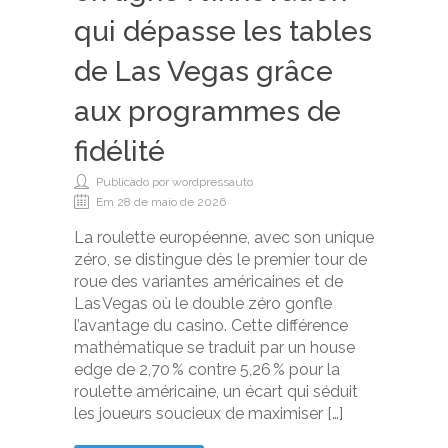
qui dépasse les tables
de Las Vegas grâce
aux programmes de
fidélité
Publicado por wordpressauto
Em 28 de maio de 2026
La roulette européenne, avec son unique
zéro, se distingue dès le premier tour de
roue des variantes américaines et de
Las Vegas où le double zéro gonfle
l’avantage du casino. Cette différence
mathématique se traduit par un house
edge de 2,70 % contre 5,26 % pour la
roulette américaine, un écart qui séduit
les joueurs soucieux de maximiser […]