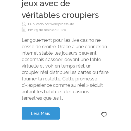
jeux avec de
véritables croupiers
Publicado por wordpressauto
Em 29 de maio de 2026
L’engouement pour les live casino ne
cesse de croître. Grâce à une connexion
internet stable, les joueurs peuvent
désormais s’asseoir devant une table
virtuelle et voir, en temps réel, un
croupier réel distribuer les cartes ou faire
tourner la roulette. Cette promesse
d’« expérience comme au réel » séduit
autant les habitués des casinos
terrestres que les […]
Leia Mais