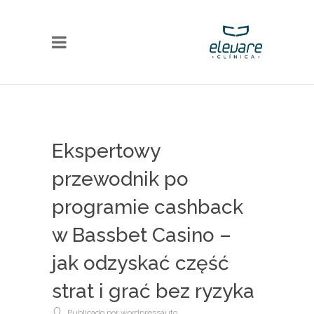
Ekspertowy
przewodnik po
programie cashback
w Bassbet Casino –
jak odzyskać część
strat i grać bez ryzyka
Publicado por wordpressauto