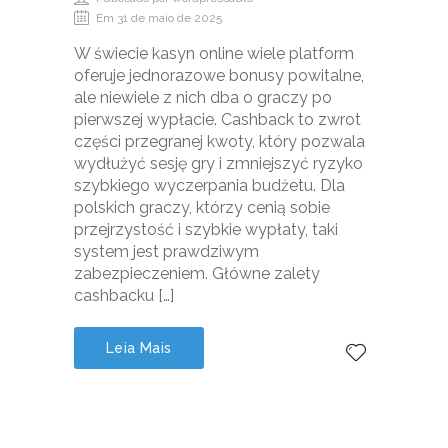
Em 31 de maio de 2025
W świecie kasyn online wiele platform
oferuje jednorazowe bonusy powitalne,
ale niewiele z nich dba o graczy po
pierwszej wypłacie. Cashback to zwrot
części przegranej kwoty, który pozwala
wydłużyć sesję gry i zmniejszyć ryzyko
szybkiego wyczerpania budżetu. Dla
polskich graczy, którzy cenią sobie
przejrzystość i szybkie wypłaty, taki
system jest prawdziwym
zabezpieczeniem. Główne zalety
cashbacku […]
Leia Mais