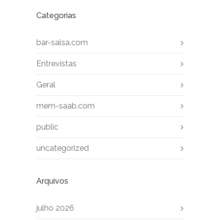
Categorias
bar-salsa.com
Entrevistas
Geral
mem-saab.com
public
uncategorized
Arquivos
julho 2026