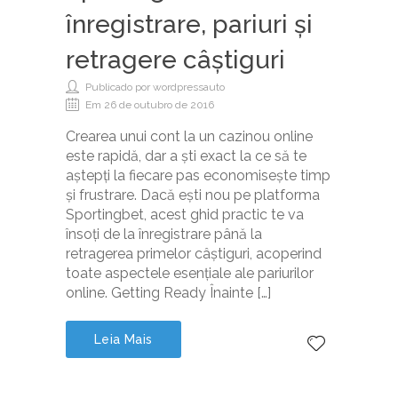
înregistrare, pariuri și
retragere câștiguri
Publicado por wordpressauto
Em 26 de outubro de 2016
Crearea unui cont la un cazinou online
este rapidă, dar a ști exact la ce să te
aștepți la fiecare pas economisește timp
și frustrare. Dacă ești nou pe platforma
Sportingbet, acest ghid practic te va
însoți de la înregistrare până la
retragerea primelor câștiguri, acoperind
toate aspectele esențiale ale pariurilor
online. Getting Ready Înainte […]
Leia Mais