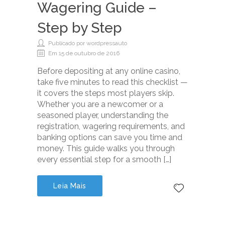
Wagering Guide –
Step by Step
Publicado por wordpressauto
Em 15 de outubro de 2016
Before depositing at any online casino,
take five minutes to read this checklist —
it covers the steps most players skip.
Whether you are a newcomer or a
seasoned player, understanding the
registration, wagering requirements, and
banking options can save you time and
money. This guide walks you through
every essential step for a smooth […]
Leia Mais