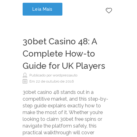
Leia Mais
30bet Casino 48: A
Complete How-to
Guide for UK Players
Publicado por wordpressauto
Em 22 de outubro de 2016
30bet casino 48 stands out in a
competitive market, and this step-by-
step guide explains exactly how to
make the most of it. Whether you’re
looking to claim 30bet free spins or
navigate the platform safely, this
practical walkthrough will cover