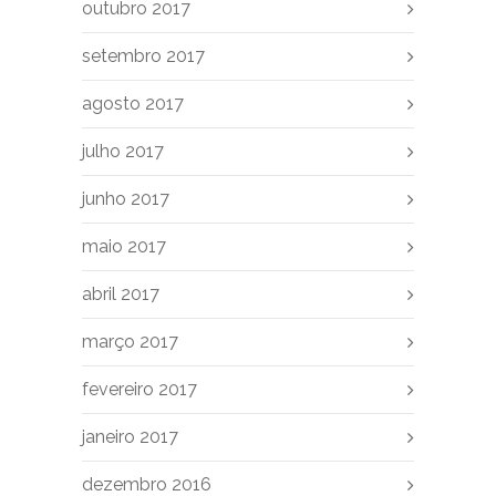
outubro 2017
setembro 2017
agosto 2017
julho 2017
junho 2017
maio 2017
abril 2017
março 2017
fevereiro 2017
janeiro 2017
dezembro 2016