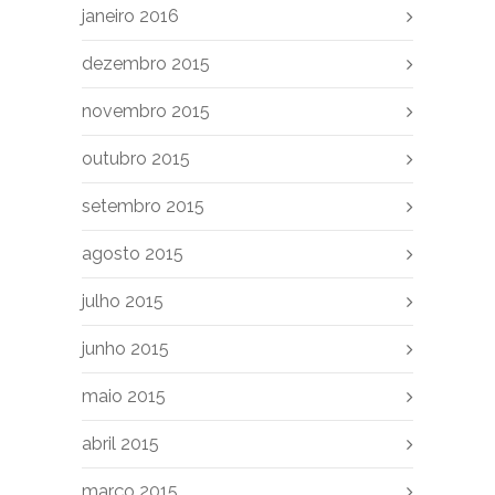
janeiro 2016
dezembro 2015
novembro 2015
outubro 2015
setembro 2015
agosto 2015
julho 2015
junho 2015
maio 2015
abril 2015
março 2015