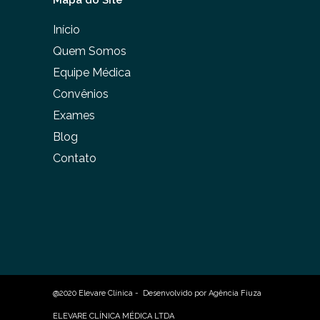
Mapa do Site
Início
Quem Somos
Equipe Médica
Convênios
Exames
Blog
Contato
@2020 Elevare Clínica - Desenvolvido por
Agência Fiuza
ELEVARE CLÍNICA MÉDICA LTDA