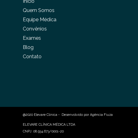
Início
Quem Somos
Equipe Médica
Convênios
Exames
Blog
Contato
@2020 Elevare Clínica - Desenvolvido por
Agência Fiuza
ELEVARE CLÍNICA MÉDICA LTDA
CNPJ: 08.934.673/0001-20